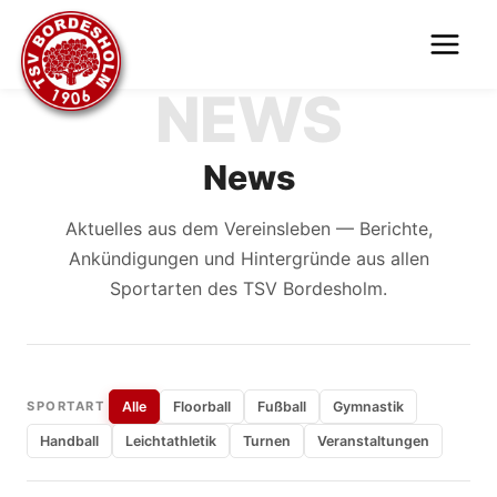
Zum
Inhalt
springen
NEWS
News
Aktuelles aus dem Vereinsleben — Berichte,
Ankündigungen und Hintergründe aus allen
Sportarten des TSV Bordesholm.
SPORTART
Alle
Floorball
Fußball
Gymnastik
Handball
Leichtathletik
Turnen
Veranstaltungen