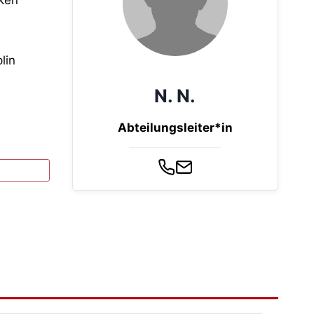
lin
N. N.
Abteilungsleiter*in
s
or allem
ie den