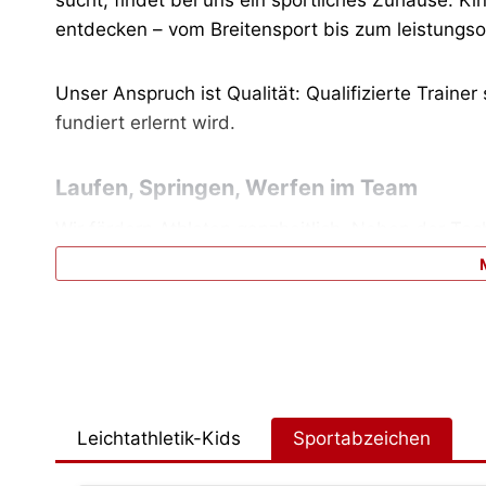
entdecken – vom Breitensport bis zum leistungsor
Unser Anspruch ist Qualität: Qualifizierte Traine
fundiert erlernt wird.
Laufen, Springen, Werfen im Team
Wir fördern Athleten ganzheitlich. Neben der Te
Schleswig-Holsteinischen Leichtathletik-Ver
das faire Miteinander auf und neben der Bahn.
Mit Gruppen für verschiedene Altersklassen sind w
Weg ins Stadion findet! Schnupper rein und ent
Leichtathletik-Kids
Sportabzeichen