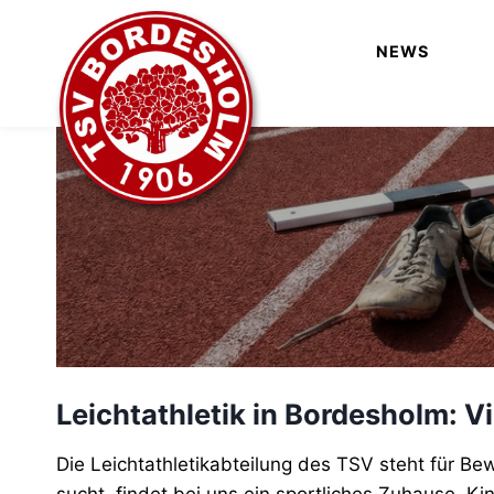
Zum
Inhalt
NEWS
springen
Leichtathletik in Bordesholm: V
Die Leichtathletikabteilung des TSV steht für Bew
Die Leichtathletikabteilung des TSV steht für Be
sucht, findet bei uns ein sportliches Zuhause. K