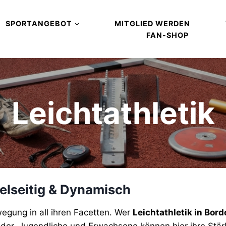
SPORTANGEBOT
MITGLIED WERDEN
FAN-SHOP
Leichtathletik
ielseitig & Dynamisch
egung in all ihren Facetten. Wer sucht, findet bei uns e
wegung in all ihren Facetten. Wer
Leichtathletik in Bor
inder, Jugendliche und Erwachsene können hier ihre Stä