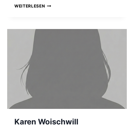
KORONARSPORT
WEITERLESEN
–
KORONAR
1
Karen Woischwill